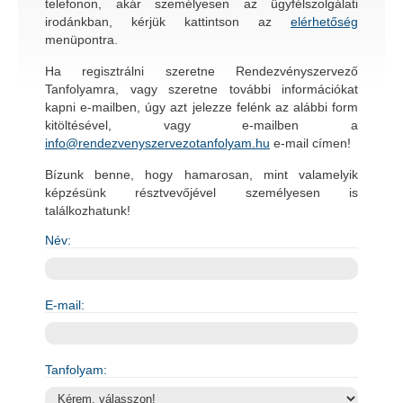
telefonon, akár személyesen az ügyfélszolgálati
irodánkban, kérjük kattintson az
elérhetőség
menüpontra.
Ha regisztrálni szeretne
Rendezvényszervező
Tanfolyamra
, vagy szeretne további információkat
kapni e-mailben, úgy azt jelezze felénk az alábbi form
kitöltésével, vagy e-mailben a
info@rendezvenyszervezotanfolyam.hu
e-mail címen!
Bízunk benne, hogy hamarosan, mint valamelyik
képzésünk
résztvevőjével személyesen is
találkozhatunk!
Név:
E-mail:
Tanfolyam: